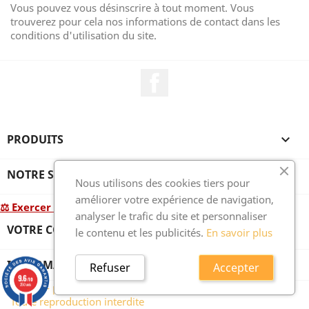
Vous pouvez vous désinscrire à tout moment. Vous
trouverez pour cela nos informations de contact dans les
conditions d'utilisation du site.
Facebook
PRODUITS

NOTRE SOCIÉTÉ

Nous utilisons des cookies tiers pour
améliorer votre expérience de navigation,
⚖ Exercer mon droit de rétractation
analyser le trafic du site et personnaliser
VOTRE COMPTE

le contenu et les publicités.
En savoir plus
INFORMATIONS
Refuser
Accepter
9.6
/10
© 2026 - photo-porcelaine.fr, développé par Wess France -
250 avis
Toute reproduction interdite