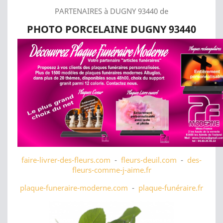
PARTENAIRES à DUGNY 93440 de
PHOTO PORCELAINE DUGNY 93440
faire-livrer-des-fleurs.com
-
fleurs-deuil.com
-
des-
fleurs-comme-j-aime.fr
plaque-funeraire-moderne.com
-
plaque-funéraire.fr