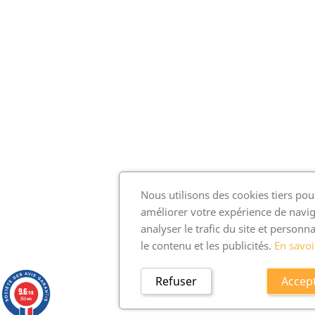
Nous utilisons des cookies tiers pou
améliorer votre expérience de navig
analyser le trafic du site et personna
le contenu et les publicités.
En savoi
Refuser
Accep
9.6
/10
250 avis