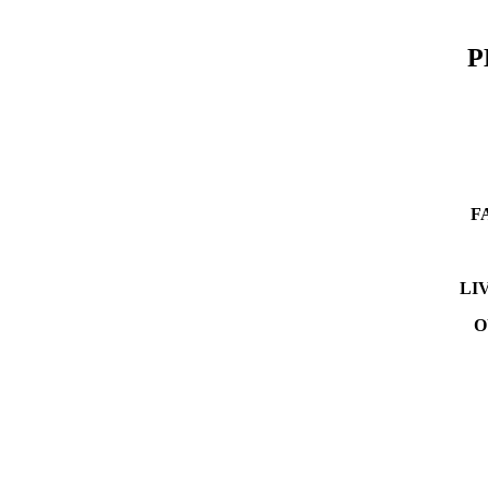
P
F
LI
O