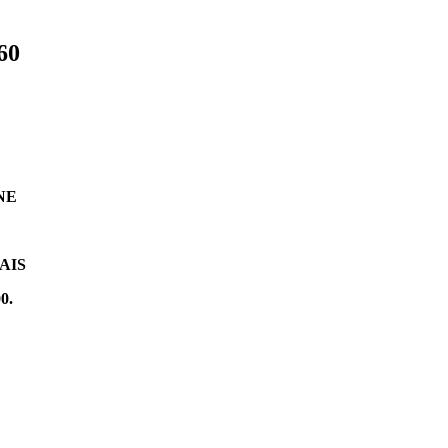
60
NE
AIS
0.