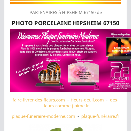
PARTENAIRES à HIPSHEIM 67150 de
PHOTO PORCELAINE HIPSHEIM 67150
faire-livrer-des-fleurs.com
-
fleurs-deuil.com
-
des-
fleurs-comme-j-aime.fr
plaque-funeraire-moderne.com
-
plaque-funéraire.fr