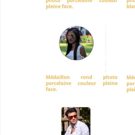
photo porcelaine couleur
ph
pleine face.
bla
Médaillon rond photo
Mé
porcelaine couleur pleine
po
face.
ple