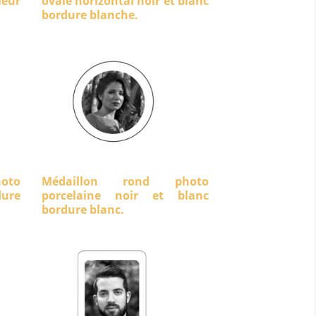
eur
ovale horizontal noir et blanc
bordure blanche.
oto
Médaillon rond photo
dure
porcelaine noir et blanc
bordure blanc.