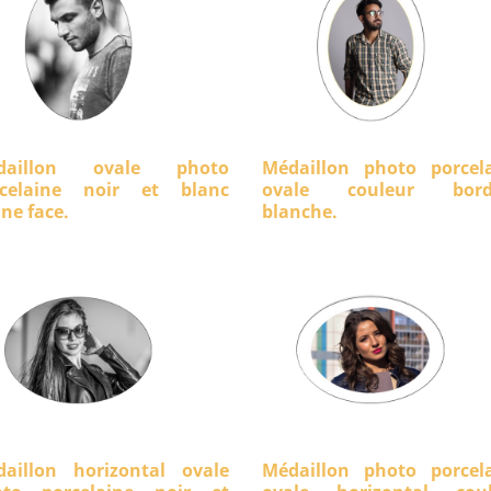
daillon ovale photo
Médaillon photo porcel
rcelaine noir et blanc
ovale couleur bord
ine face.
blanche.
aillon horizontal ovale
Médaillon photo porcel