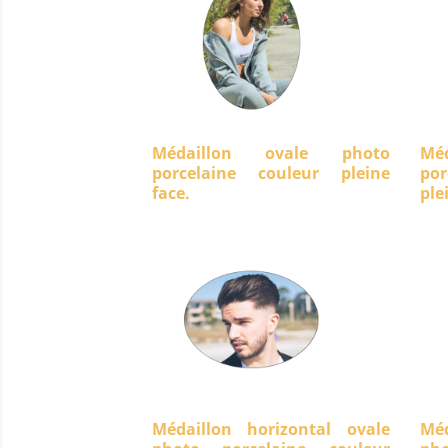
Médaillon ovale photo
Mé
porcelaine couleur pleine
po
face.
ple
Médaillon horizontal ovale
Méd