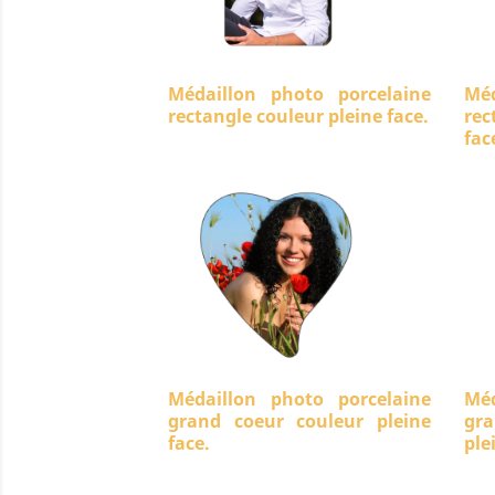
Médaillon photo porcelaine
Méd
rectangle couleur pleine face.
rec
fac
Médaillon photo porcelaine
Méd
grand coeur couleur pleine
gra
face.
ple