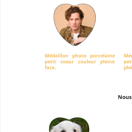
Médaillon photo porcelaine
Méd
petit coeur couleur pleine
pet
face.
ple
Nous