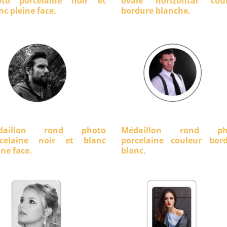
oto porcelaine noir et
ovale horizontal coul
nc pleine face.
bordure blanche.
daillon rond photo
Médaillon rond ph
rcelaine noir et blanc
porcelaine couleur bor
ine face.
blanc.