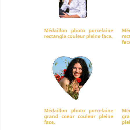
Médaillon photo porcelaine
Méd
rectangle couleur pleine face.
rec
fac
Médaillon photo porcelaine
Méd
grand coeur couleur pleine
gra
face.
ple