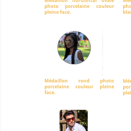
Médaillon horizontal ovale
Méd
photo porcelaine couleur
ph
pleine face.
bla
Médaillon rond photo
Mé
porcelaine couleur pleine
po
face.
ple