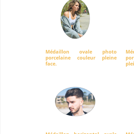
Médaillon ovale photo
Mé
porcelaine couleur pleine
po
face.
ple