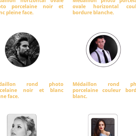
aillon horizontal ovale
Médaillon photo porcel
oto porcelaine noir et
ovale horizontal coul
nc pleine face.
bordure blanche.
daillon rond photo
Médaillon rond ph
rcelaine noir et blanc
porcelaine couleur bor
ine face.
blanc.