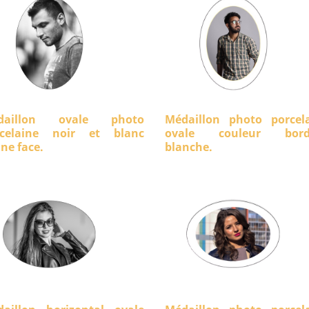
daillon ovale photo
Médaillon photo porcel
rcelaine noir et blanc
ovale couleur bord
ine face.
blanche.