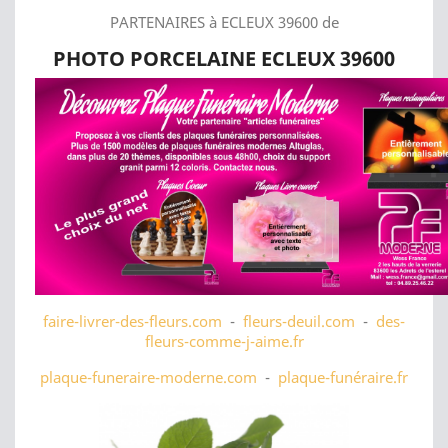
PARTENAIRES à ECLEUX 39600 de
PHOTO PORCELAINE ECLEUX 39600
faire-livrer-des-fleurs.com
-
fleurs-deuil.com
-
des-
fleurs-comme-j-aime.fr
plaque-funeraire-moderne.com
-
plaque-funéraire.fr