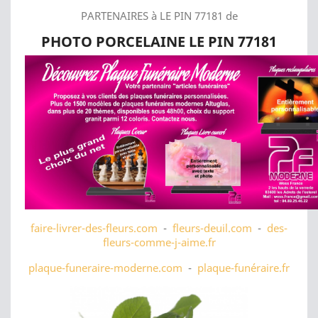
PARTENAIRES à LE PIN 77181 de
PHOTO PORCELAINE LE PIN 77181
faire-livrer-des-fleurs.com
-
fleurs-deuil.com
-
des-
fleurs-comme-j-aime.fr
plaque-funeraire-moderne.com
-
plaque-funéraire.fr