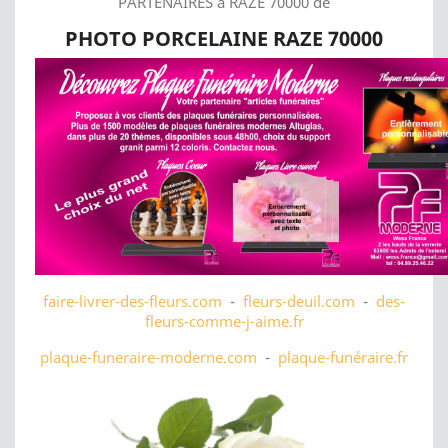
PARTENAIRES à RAZE 70000 de
PHOTO PORCELAINE RAZE 70000
faire-livrer-des-fleurs.com
-
fleurs-deuil.com
-
des-
fleurs-comme-j-aime.fr
plaque-funeraire-moderne.com
-
plaque-funéraire.fr