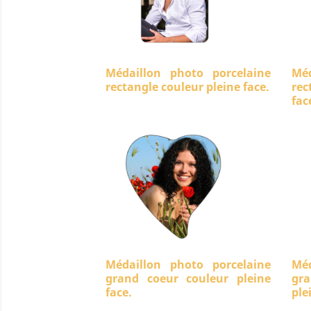
Médaillon photo porcelaine
Méd
rectangle couleur pleine face.
rec
fac
Médaillon photo porcelaine
Méd
grand coeur couleur pleine
gra
face.
ple