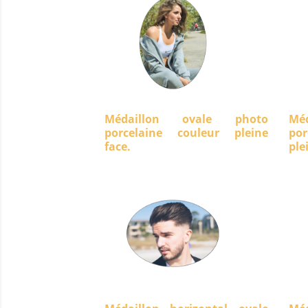
Médaillon ovale photo
Mé
porcelaine couleur pleine
po
face.
ple