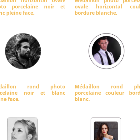
aillon horizontal ovale
Médaillon photo porcel
oto porcelaine noir et
ovale horizontal coul
nc pleine face.
bordure blanche.
daillon rond photo
Médaillon rond ph
rcelaine noir et blanc
porcelaine couleur bor
ine face.
blanc.