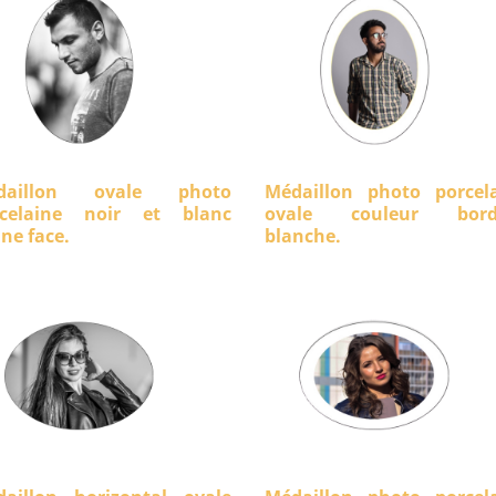
daillon ovale photo
Médaillon photo porcel
rcelaine noir et blanc
ovale couleur bord
ine face.
blanche.