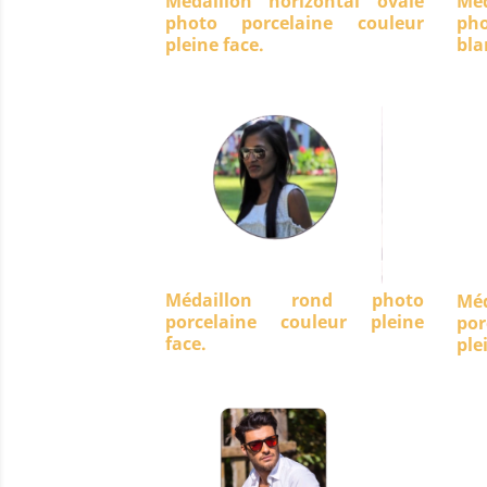
Médaillon horizontal ovale
Méd
photo porcelaine couleur
ph
pleine face.
bla
Médaillon rond photo
Mé
porcelaine couleur pleine
po
face.
ple