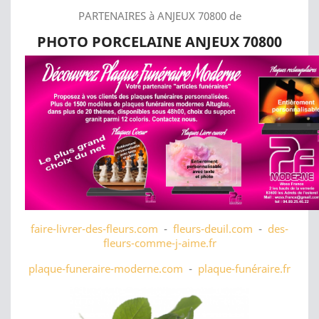
PARTENAIRES à ANJEUX 70800 de
PHOTO PORCELAINE ANJEUX 70800
faire-livrer-des-fleurs.com
-
fleurs-deuil.com
-
des-
fleurs-comme-j-aime.fr
plaque-funeraire-moderne.com
-
plaque-funéraire.fr