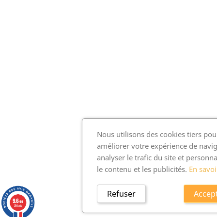
Nous utilisons des cookies tiers pou
améliorer votre expérience de navig
analyser le trafic du site et personna
le contenu et les publicités.
En savoi
Refuser
Accep
9.6
/10
250 avis