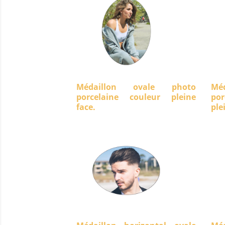
Médaillon ovale photo
Mé
porcelaine couleur pleine
po
face.
ple