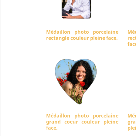
Médaillon photo porcelaine
Méd
rectangle couleur pleine face.
rec
fac
Médaillon photo porcelaine
Méd
grand coeur couleur pleine
gra
face.
ple