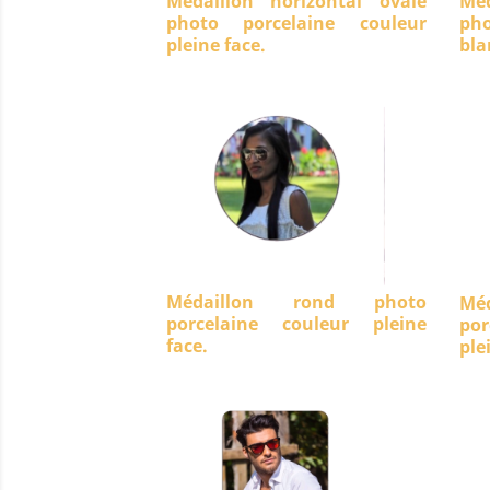
Médaillon horizontal ovale
Méd
photo porcelaine couleur
ph
pleine face.
bla
Médaillon rond photo
Mé
porcelaine couleur pleine
po
face.
ple