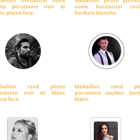
aillon horizontal ovale
Médaillon photo porcel
oto porcelaine noir et
ovale horizontal coul
nc pleine face.
bordure blanche.
daillon rond photo
Médaillon rond ph
rcelaine noir et blanc
porcelaine couleur bor
ine face.
blanc.