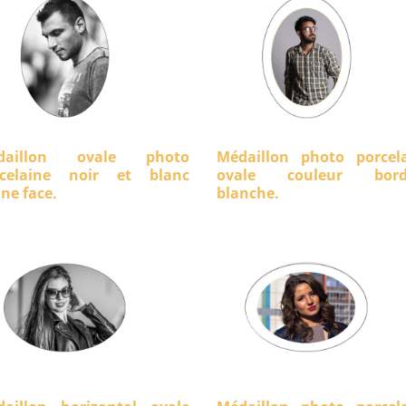
daillon ovale photo
Médaillon photo porcel
rcelaine noir et blanc
ovale couleur bord
ine face.
blanche.