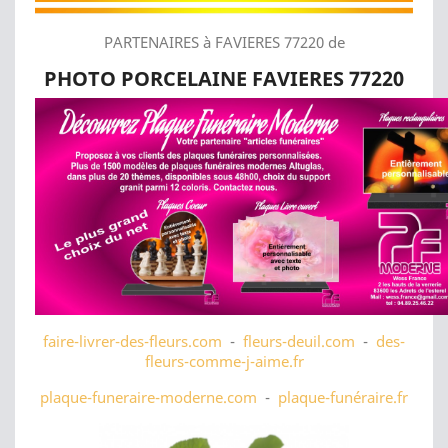
PARTENAIRES à FAVIERES 77220 de
PHOTO PORCELAINE FAVIERES 77220
faire-livrer-des-fleurs.com
-
fleurs-deuil.com
-
des-
fleurs-comme-j-aime.fr
plaque-funeraire-moderne.com
-
plaque-funéraire.fr