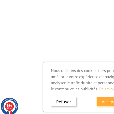
Nous utilisons des cookies tiers pou
améliorer votre expérience de navig
analyser le trafic du site et personna
le contenu et les publicités.
En savoi
Refuser
Accep
9.6
/10
250 avis