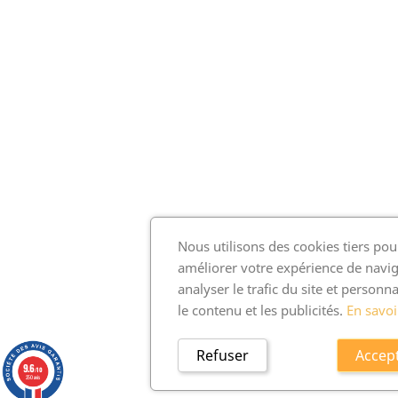
Nous utilisons des cookies tiers pou
améliorer votre expérience de navig
analyser le trafic du site et personna
le contenu et les publicités.
En savoi
Refuser
Accep
9.6
/10
250 avis