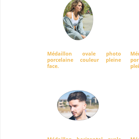
Médaillon ovale photo
Mé
porcelaine couleur pleine
po
face.
ple