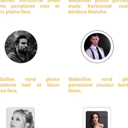
aillon horizontal ovale
Médaillon photo porcel
oto porcelaine noir et
ovale horizontal coul
nc pleine face.
bordure blanche.
daillon rond photo
Médaillon rond ph
rcelaine noir et blanc
porcelaine couleur bor
ine face.
blanc.