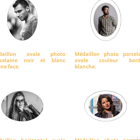
daillon ovale photo
Médaillon photo porcel
rcelaine noir et blanc
ovale couleur bord
ine face.
blanche.