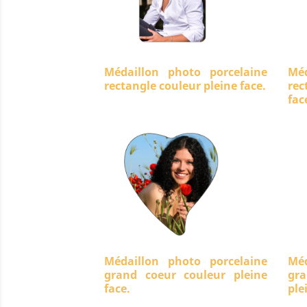
Médaillon photo porcelaine
Méd
rectangle couleur pleine face.
rec
fac
Médaillon photo porcelaine
Méd
grand coeur couleur pleine
gra
face.
ple