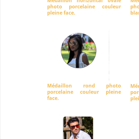
Médaillon horizontal ovale
Méd
photo porcelaine couleur
ph
pleine face.
bla
Médaillon rond photo
Mé
porcelaine couleur pleine
po
face.
ple