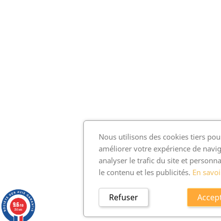
Nous utilisons des cookies tiers pou
améliorer votre expérience de navig
analyser le trafic du site et personna
le contenu et les publicités.
En savoi
Refuser
Accep
9.6
/10
250 avis