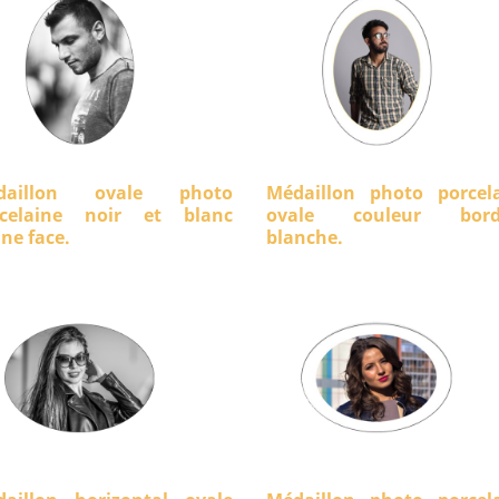
daillon ovale photo
Médaillon photo porcel
rcelaine noir et blanc
ovale couleur bord
ine face.
blanche.