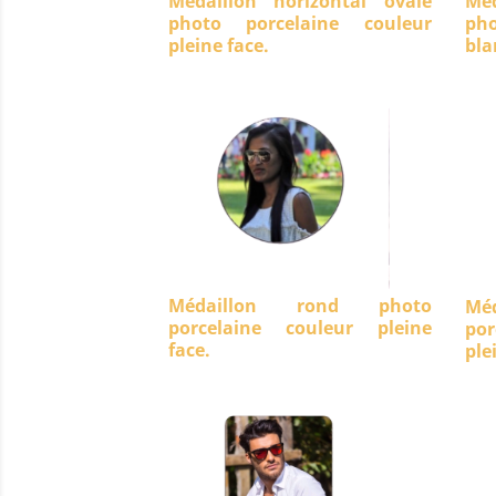
Médaillon horizontal ovale
Méd
photo porcelaine couleur
ph
pleine face.
bla
Médaillon rond photo
Mé
porcelaine couleur pleine
po
face.
ple