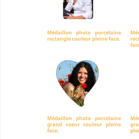
Médaillon photo porcelaine
Méd
rectangle couleur pleine face.
rec
fac
Médaillon photo porcelaine
Méd
grand coeur couleur pleine
gra
face.
ple