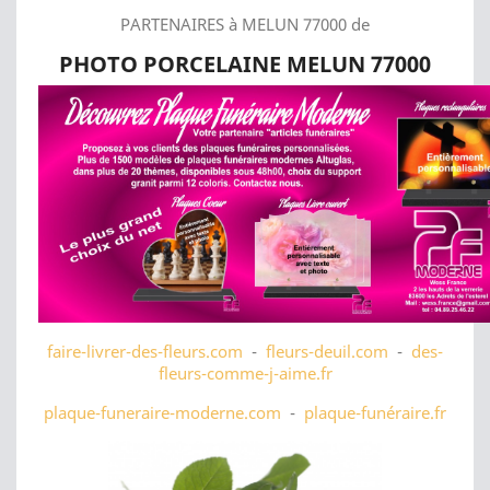
PARTENAIRES à MELUN 77000 de
PHOTO PORCELAINE MELUN 77000
faire-livrer-des-fleurs.com
-
fleurs-deuil.com
-
des-
fleurs-comme-j-aime.fr
plaque-funeraire-moderne.com
-
plaque-funéraire.fr