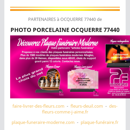
PARTENAIRES à OCQUERRE 77440 de
PHOTO PORCELAINE OCQUERRE 77440
faire-livrer-des-fleurs.com
-
fleurs-deuil.com
-
des-
fleurs-comme-j-aime.fr
plaque-funeraire-moderne.com
-
plaque-funéraire.fr