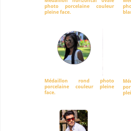
Médaillon horizontal ovale
Méd
photo porcelaine couleur
ph
pleine face.
bla
Médaillon rond photo
Mé
porcelaine couleur pleine
po
face.
ple