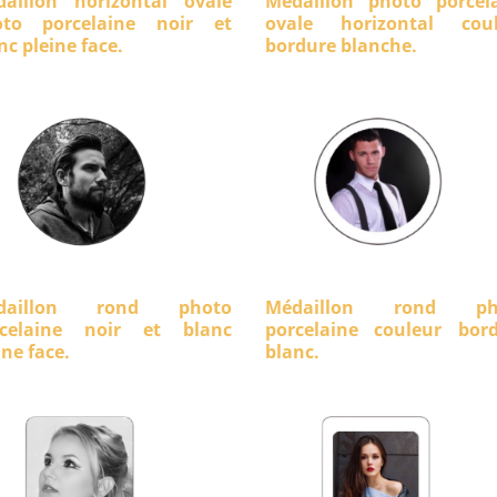
aillon horizontal ovale
Médaillon photo porcel
oto porcelaine noir et
ovale horizontal coul
nc pleine face.
bordure blanche.
daillon rond photo
Médaillon rond ph
rcelaine noir et blanc
porcelaine couleur bor
ine face.
blanc.