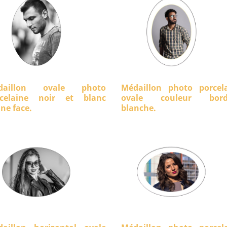
daillon ovale photo
Médaillon photo porcel
rcelaine noir et blanc
ovale couleur bord
ine face.
blanche.