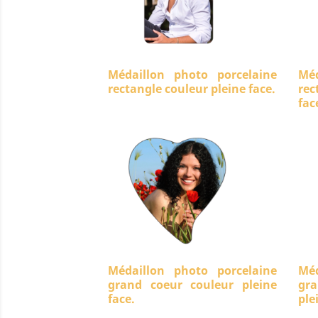
Médaillon photo porcelaine
Méd
rectangle couleur pleine face.
rec
fac
Médaillon photo porcelaine
Méd
grand coeur couleur pleine
gra
face.
ple