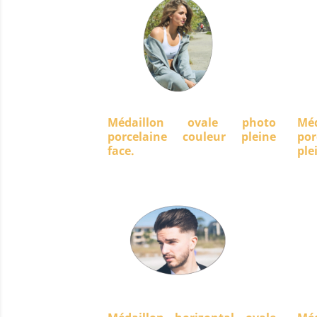
Médaillon ovale photo
Mé
porcelaine couleur pleine
po
face.
ple