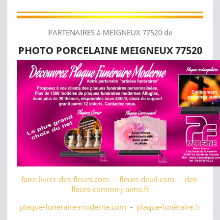
PARTENAIRES à MEIGNEUX 77520 de
PHOTO PORCELAINE MEIGNEUX 77520
faire-livrer-des-fleurs.com
-
fleurs-deuil.com
-
des-
fleurs-comme-j-aime.fr
plaque-funeraire-moderne.com
-
plaque-funéraire.fr