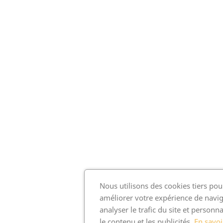
Nous utilisons des cookies tiers pou
améliorer votre expérience de navig
analyser le trafic du site et personna
le contenu et les publicités.
En savoi