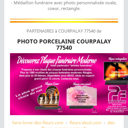
- Médaillon funéraire avec photo personnalisée ovale,
coeur, rectangle.
PARTENAIRES à COURPALAY 77540 de
PHOTO PORCELAINE COURPALAY
77540
faire-livrer-des-fleurs.com
-
fleurs-deuil.com
-
des-