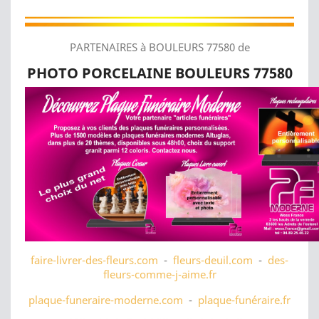
PARTENAIRES à BOULEURS 77580 de
PHOTO PORCELAINE BOULEURS 77580
faire-livrer-des-fleurs.com
-
fleurs-deuil.com
-
des-
fleurs-comme-j-aime.fr
plaque-funeraire-moderne.com
-
plaque-funéraire.fr