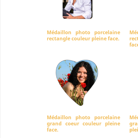
Médaillon photo porcelaine
Méd
rectangle couleur pleine face.
rec
fac
Médaillon photo porcelaine
Méd
grand coeur couleur pleine
gra
face.
ple