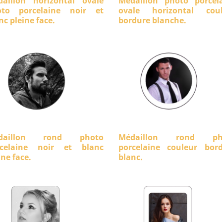
aillon horizontal ovale
Médaillon photo porcel
oto porcelaine noir et
ovale horizontal coul
nc pleine face.
bordure blanche.
daillon rond photo
Médaillon rond ph
rcelaine noir et blanc
porcelaine couleur bor
ine face.
blanc.