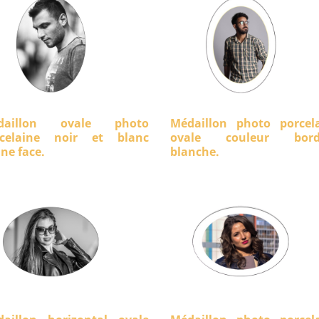
daillon ovale photo
Médaillon photo porcel
rcelaine noir et blanc
ovale couleur bord
ine face.
blanche.