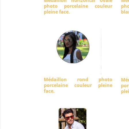
Médaillon horizontal ovale
Méd
photo porcelaine couleur
ph
pleine face.
bla
Médaillon rond photo
Mé
porcelaine couleur pleine
po
face.
ple