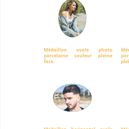
Médaillon ovale photo
Mé
porcelaine couleur pleine
po
face.
ple