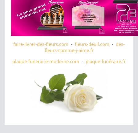
faire-livrer-des-fleurs.com
-
fleurs-deuil.com
-
des-
fleurs-comme-j-aime.fr
plaque-funeraire-moderne.com
-
plaque-funéraire.fr