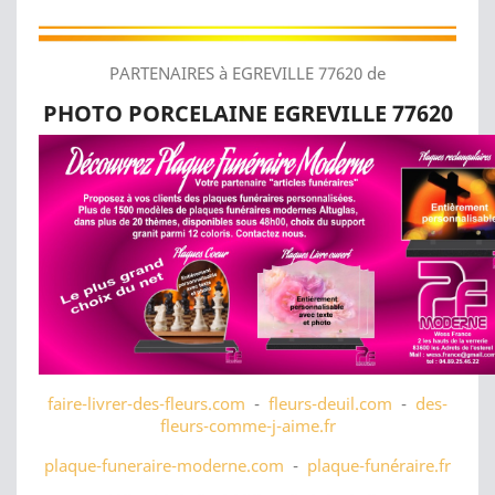
PARTENAIRES à EGREVILLE 77620 de
PHOTO PORCELAINE EGREVILLE 77620
faire-livrer-des-fleurs.com
-
fleurs-deuil.com
-
des-
fleurs-comme-j-aime.fr
plaque-funeraire-moderne.com
-
plaque-funéraire.fr