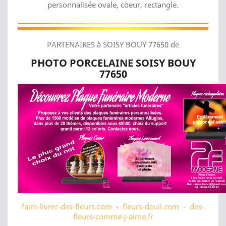
personnalisée ovale, coeur, rectangle.
PARTENAIRES à SOISY BOUY 77650 de
PHOTO PORCELAINE SOISY BOUY
77650
faire-livrer-des-fleurs.com
-
fleurs-deuil.com
-
des-
fleurs-comme-j-aime.fr