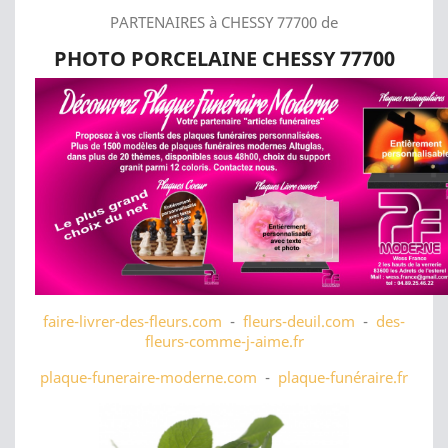
PARTENAIRES à CHESSY 77700 de
PHOTO PORCELAINE CHESSY 77700
faire-livrer-des-fleurs.com
-
fleurs-deuil.com
-
des-
fleurs-comme-j-aime.fr
plaque-funeraire-moderne.com
-
plaque-funéraire.fr