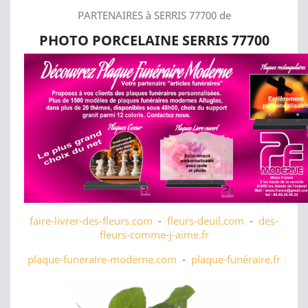
PARTENAIRES à SERRIS 77700 de
PHOTO PORCELAINE SERRIS 77700
faire-livrer-des-fleurs.com
-
fleurs-deuil.com
-
des-
fleurs-comme-j-aime.fr
plaque-funeraire-moderne.com
-
plaque-funéraire.fr