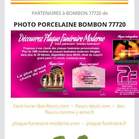
PARTENAIRES à BOMBON 77720 de
PHOTO PORCELAINE BOMBON 77720
faire-livrer-des-fleurs.com
-
fleurs-deuil.com
-
des-
fleurs-comme-j-aime.fr
plaque-funeraire-moderne.com
-
plaque-funéraire.fr