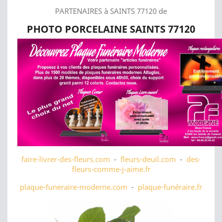
PARTENAIRES à SAINTS 77120 de
PHOTO PORCELAINE SAINTS 77120
faire-livrer-des-fleurs.com
-
fleurs-deuil.com
-
des-
fleurs-comme-j-aime.fr
plaque-funeraire-moderne.com
-
plaque-funéraire.fr