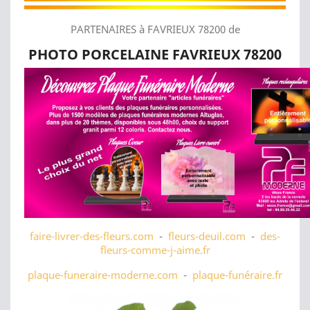
PARTENAIRES à FAVRIEUX 78200 de
PHOTO PORCELAINE FAVRIEUX 78200
faire-livrer-des-fleurs.com
-
fleurs-deuil.com
-
des-
fleurs-comme-j-aime.fr
plaque-funeraire-moderne.com
-
plaque-funéraire.fr