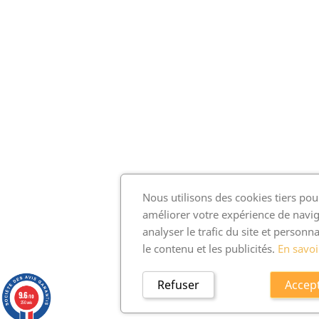
Nous utilisons des cookies tiers pou
améliorer votre expérience de navig
analyser le trafic du site et personna
le contenu et les publicités.
En savoi
Refuser
Accep
9.6
/10
250 avis