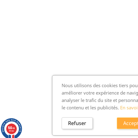
Nous utilisons des cookies tiers pou
améliorer votre expérience de navig
analyser le trafic du site et personna
le contenu et les publicités.
En savoi
Refuser
Accep
9.6
/10
250 avis