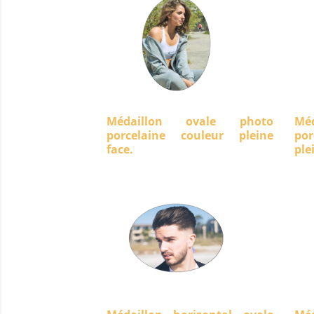
Médaillon ovale photo
Mé
porcelaine couleur pleine
po
face.
ple