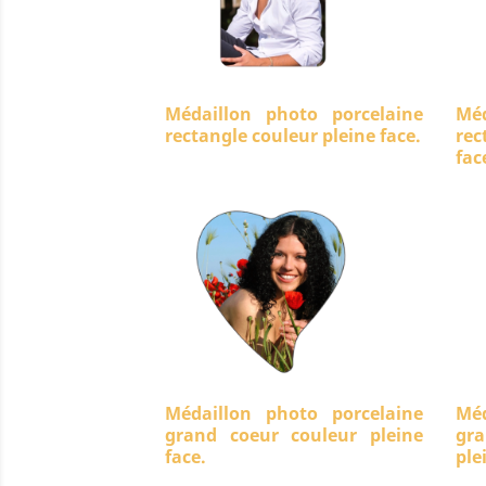
Médaillon photo porcelaine
Méd
rectangle couleur pleine face.
rec
fac
Médaillon photo porcelaine
Méd
grand coeur couleur pleine
gra
face.
ple