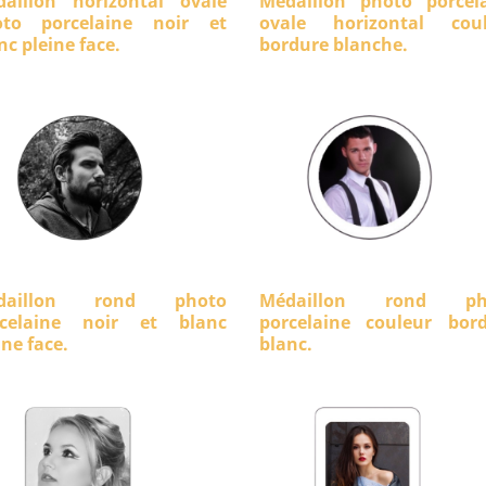
aillon horizontal ovale
Médaillon photo porcel
oto porcelaine noir et
ovale horizontal coul
nc pleine face.
bordure blanche.
daillon rond photo
Médaillon rond ph
rcelaine noir et blanc
porcelaine couleur bor
ine face.
blanc.