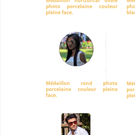
Médaillon horizontal ovale
Méd
photo porcelaine couleur
ph
pleine face.
bla
Médaillon rond photo
Mé
porcelaine couleur pleine
po
face.
ple