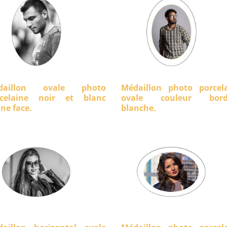
daillon ovale photo
Médaillon photo porcel
rcelaine noir et blanc
ovale couleur bord
ine face.
blanche.