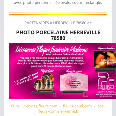
avec photo personnalisée ovale, coeur, rectangle.
PARTENAIRES à HERBEVILLE 78580 de
PHOTO PORCELAINE HERBEVILLE
78580
faire-livrer-des-fleurs.com
-
fleurs-deuil.com
-
des-
fleurs-comme-j-aime.fr