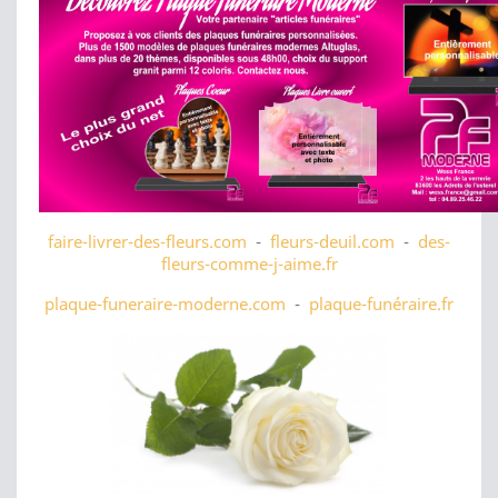
faire-livrer-des-fleurs.com
-
fleurs-deuil.com
-
des-
fleurs-comme-j-aime.fr
plaque-funeraire-moderne.com
-
plaque-funéraire.fr