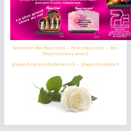
faire-livrer-des-fleurs.com
-
fleurs-deuil.com
-
des-
fleurs-comme-j-aime.fr
plaque-funeraire-moderne.com
-
plaque-funéraire.fr