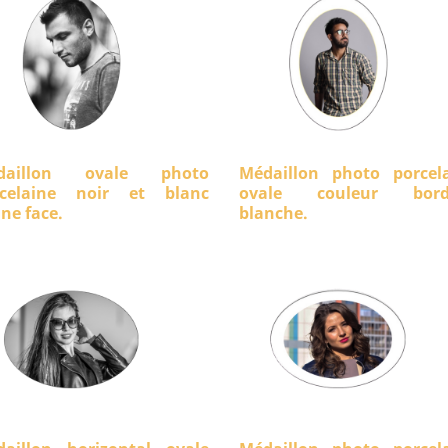
daillon ovale photo
Médaillon photo porcel
rcelaine noir et blanc
ovale couleur bord
ine face.
blanche.