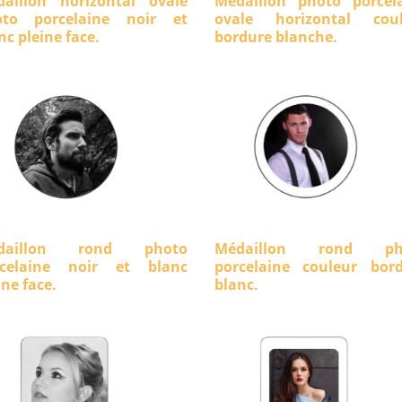
aillon horizontal ovale
Médaillon photo porcel
oto porcelaine noir et
ovale horizontal coul
nc pleine face.
bordure blanche.
daillon rond photo
Médaillon rond ph
rcelaine noir et blanc
porcelaine couleur bor
ine face.
blanc.