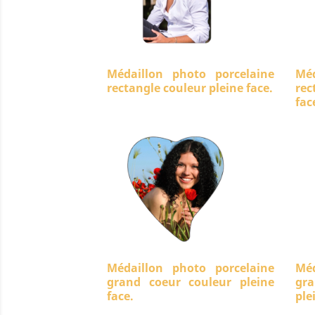
Médaillon photo porcelaine
Méd
rectangle couleur pleine face.
rec
fac
Médaillon photo porcelaine
Méd
grand coeur couleur pleine
gra
face.
ple