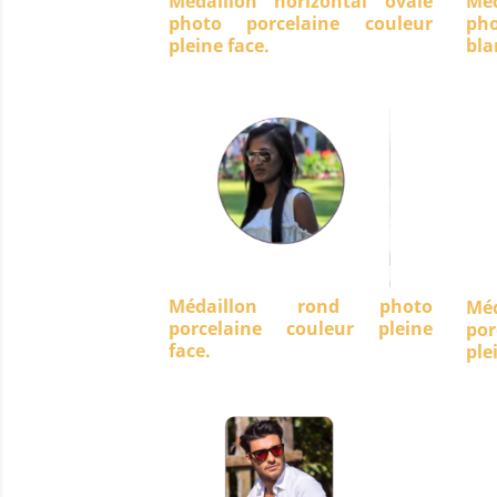
Médaillon horizontal ovale
Méd
photo porcelaine couleur
ph
pleine face.
bla
Médaillon rond photo
Mé
porcelaine couleur pleine
po
face.
ple