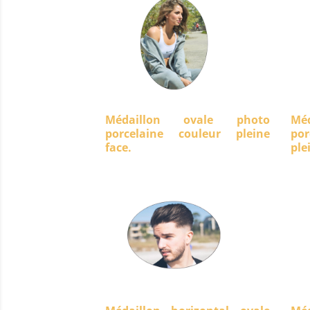
Médaillon ovale photo
Mé
porcelaine couleur pleine
po
face.
ple