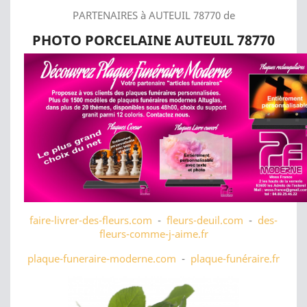
PARTENAIRES à AUTEUIL 78770 de
PHOTO PORCELAINE AUTEUIL 78770
faire-livrer-des-fleurs.com
-
fleurs-deuil.com
-
des-
fleurs-comme-j-aime.fr
plaque-funeraire-moderne.com
-
plaque-funéraire.fr