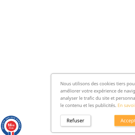
Nous utilisons des cookies tiers pou
améliorer votre expérience de navig
analyser le trafic du site et personna
le contenu et les publicités.
En savoi
Refuser
Accep
9.6
/10
250 avis