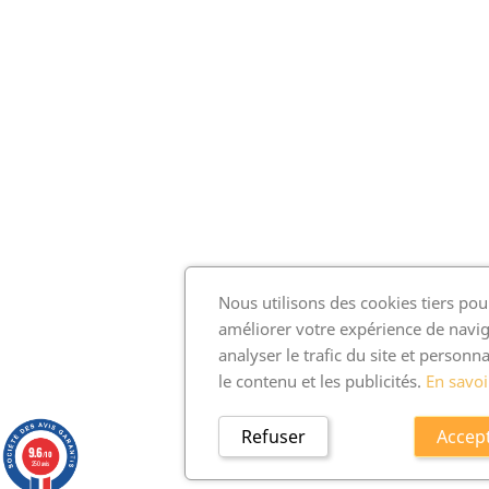
Nous utilisons des cookies tiers pou
améliorer votre expérience de navig
analyser le trafic du site et personna
le contenu et les publicités.
En savoi
Refuser
Accep
9.6
/10
250 avis