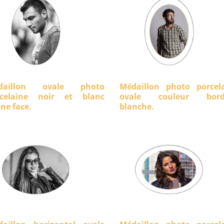
daillon ovale photo
Médaillon photo porcel
rcelaine noir et blanc
ovale couleur bord
ine face.
blanche.