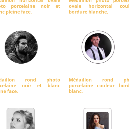
aillon horizontal ovale
Médaillon photo porcel
oto porcelaine noir et
ovale horizontal coul
nc pleine face.
bordure blanche.
daillon rond photo
Médaillon rond ph
rcelaine noir et blanc
porcelaine couleur bor
ine face.
blanc.