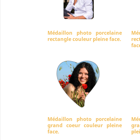
Médaillon photo porcelaine
Méd
rectangle couleur pleine face.
rec
fac
Médaillon photo porcelaine
Méd
grand coeur couleur pleine
gra
face.
ple