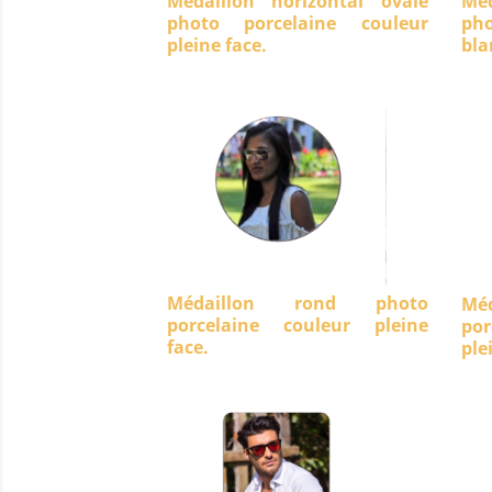
Médaillon horizontal ovale
Méd
photo porcelaine couleur
ph
pleine face.
bla
Médaillon rond photo
Mé
porcelaine couleur pleine
po
face.
ple