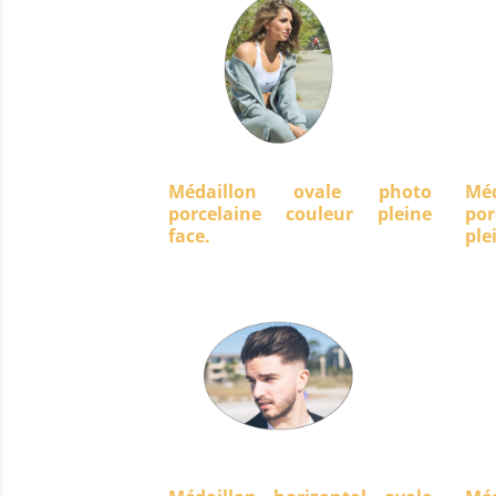
Médaillon ovale photo
Mé
porcelaine couleur pleine
po
face.
ple