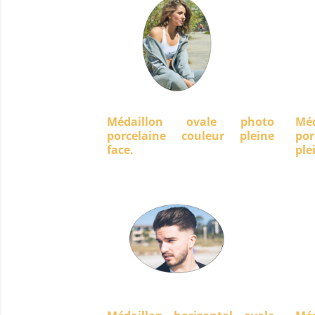
Médaillon ovale photo
Mé
porcelaine couleur pleine
po
face.
ple