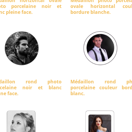
aillon horizontal ovale
Médaillon photo porcel
oto porcelaine noir et
ovale horizontal coul
nc pleine face.
bordure blanche.
daillon rond photo
Médaillon rond ph
rcelaine noir et blanc
porcelaine couleur bor
ine face.
blanc.