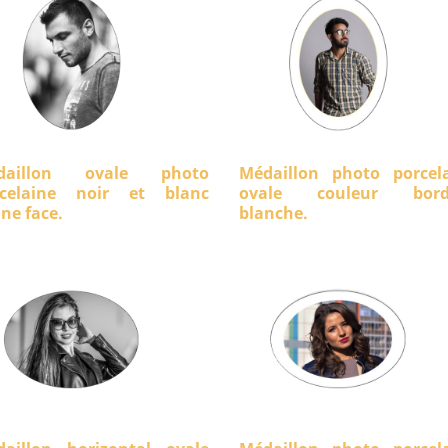
daillon ovale photo
Médaillon photo porcel
rcelaine noir et blanc
ovale couleur bord
ine face.
blanche.