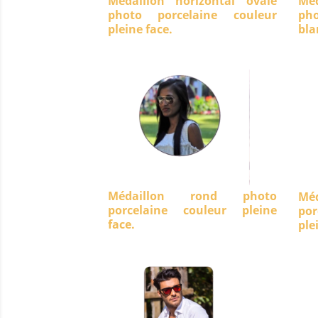
Médaillon horizontal ovale
Méd
photo porcelaine couleur
ph
pleine face.
bla
Médaillon rond photo
Mé
porcelaine couleur pleine
po
face.
ple