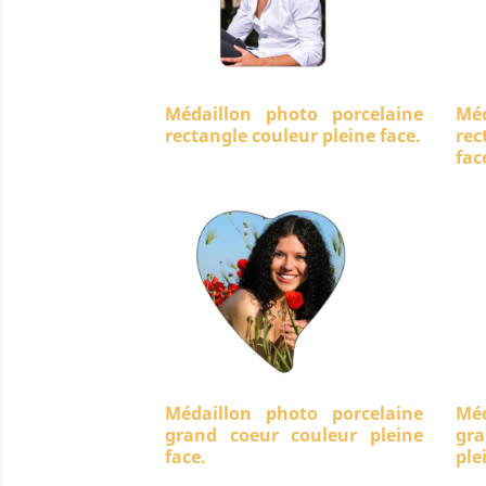
Médaillon photo porcelaine
Méd
rectangle couleur pleine face.
rec
fac
Médaillon photo porcelaine
Méd
grand coeur couleur pleine
gra
face.
ple