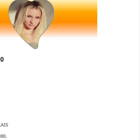
0
LAIS
00.