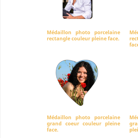
Médaillon photo porcelaine
Méd
rectangle couleur pleine face.
rec
fac
Médaillon photo porcelaine
Méd
grand coeur couleur pleine
gra
face.
ple