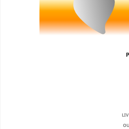
LIV
OU