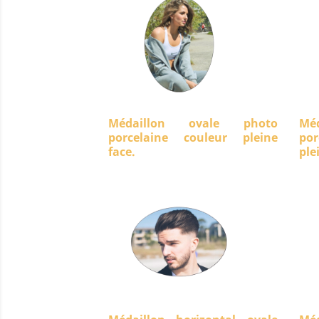
Médaillon ovale photo
Mé
porcelaine couleur pleine
po
face.
ple