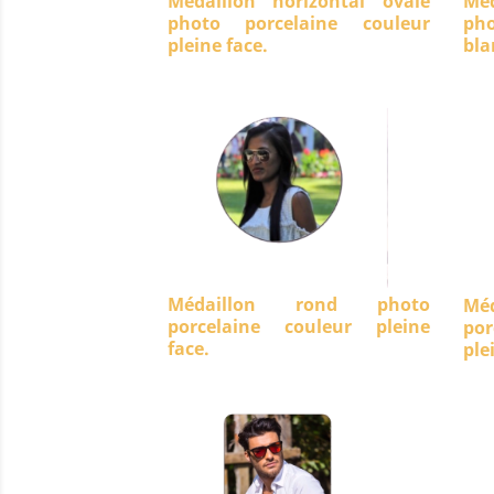
Médaillon horizontal ovale
Méd
photo porcelaine couleur
ph
pleine face.
bla
Médaillon rond photo
Mé
porcelaine couleur pleine
po
face.
ple