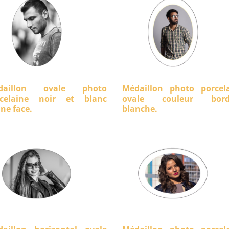
daillon ovale photo
Médaillon photo porcel
rcelaine noir et blanc
ovale couleur bord
ine face.
blanche.