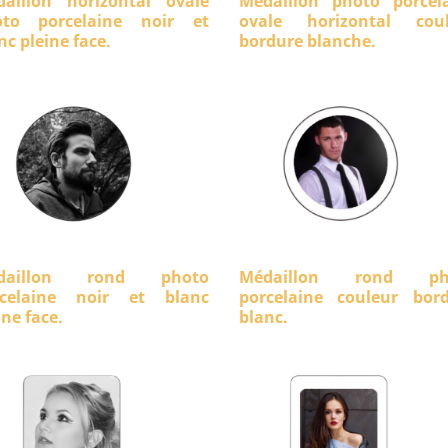
aillon horizontal ovale
Médaillon photo porcel
oto porcelaine noir et
ovale horizontal coul
nc pleine face.
bordure blanche.
daillon rond photo
Médaillon rond ph
rcelaine noir et blanc
porcelaine couleur bor
ine face.
blanc.