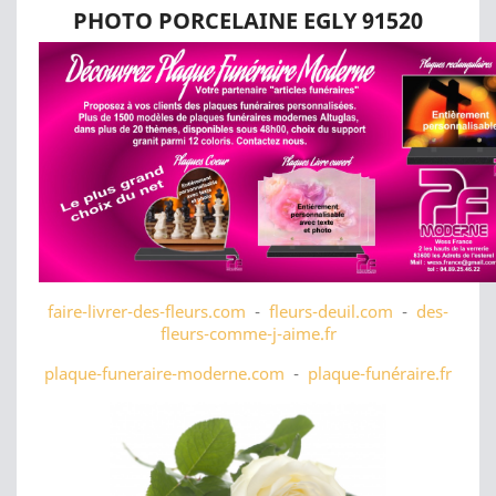
PHOTO PORCELAINE EGLY 91520
faire-livrer-des-fleurs.com
-
fleurs-deuil.com
-
des-
fleurs-comme-j-aime.fr
plaque-funeraire-moderne.com
-
plaque-funéraire.fr